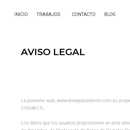
Ir
al
INICIO
TRABAJOS
CONTACTO
BLOG
contenido
AVISO LEGAL
La presente web, www.enrejadosramon.com es propiedad
21654611L.
Los datos que los usuarios proporcionen en este sitio