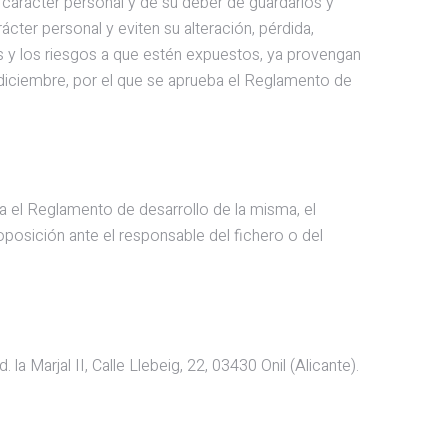
rácter personal y de su deber de guardarlos y
cter personal y eviten su alteración, pérdida,
s y los riesgos a que estén expuestos, ya provengan
e diciembre, por el que se aprueba el Reglamento de
a el Reglamento de desarrollo de la misma, el
oposición ante el responsable del fichero o del
a Marjal II, Calle Llebeig, 22, 03430 Onil (Alicante).