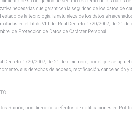
iento de su obligación de secreto respecto de los datos de ca
ativa necesarias que garanticen la seguridad de los datos de cará
l estado de la tecnología, la naturaleza de los datos almacenado
arrolladas en el Título VIII del Real Decreto 1720/2007, de 21 d
embre, de Protección de Datos de Carácter Personal.
al Decreto 1720/2007, de 21 de diciembre, por el que se aprueb
r momento, sus derechos de acceso, rectificación, cancelación y 
NTO
os Ramón, con dirección a efectos de notificaciones en Pol. Ind. l