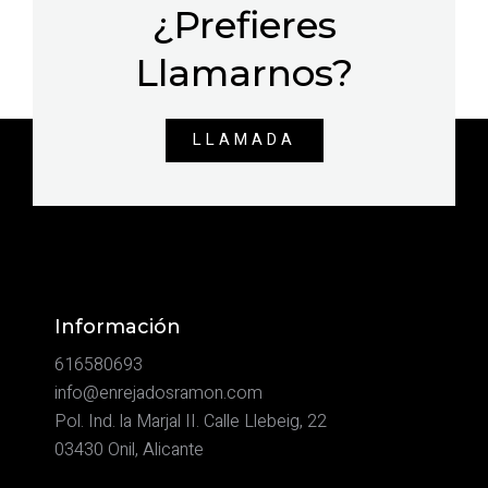
¿Prefieres
Llamarnos?
LLAMADA
Información
616580693
info@enrejadosramon.com
Pol. Ind. la Marjal II. Calle Llebeig, 22
03430 Onil, Alicante