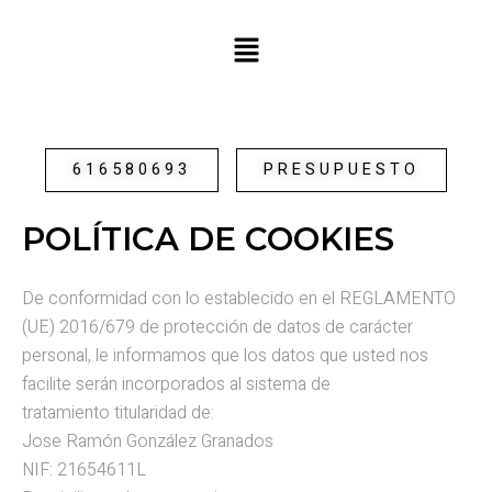
Ir
Menú
al
contenido
616580693
PRESUPUESTO
POLÍTICA DE COOKIES
De conformidad con lo establecido en el REGLAMENTO
(UE) 2016/679 de protección de datos de carácter
personal, le informamos que los datos que usted nos
facilite serán incorporados al sistema de
tratamiento titularidad de:
Jose Ramón González Granados
NIF: 21654611L