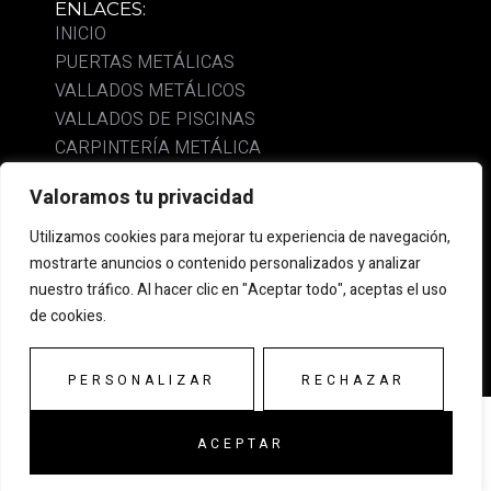
ENLACES:
INICIO
PUERTAS METÁLICAS
VALLADOS METÁLICOS
VALLADOS DE PISCINAS
CARPINTERÍA METÁLICA
Valoramos tu privacidad
LEGAL:
AVISO LEGAL
Utilizamos cookies para mejorar tu experiencia de navegación,
POLÍTICA DE PRIVACIDAD
mostrarte anuncios o contenido personalizados y analizar
POLÍTICA DE COOKIES
nuestro tráfico. Al hacer clic en "Aceptar todo", aceptas el uso
ACCESIBILIDAD
de cookies.
PERSONALIZAR
RECHAZAR
ACEPTAR
Enrejados Ramón© todos los derechos reservados